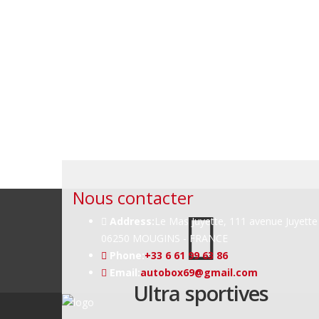
Nous contacter
Address:
Le Mas Juyette, 111 avenue Juyette
06250 MOUGINS - FRANCE
Phone:
+33 6 61 99 63 86
Email:
autobox69@gmail.com
Ultra sportives