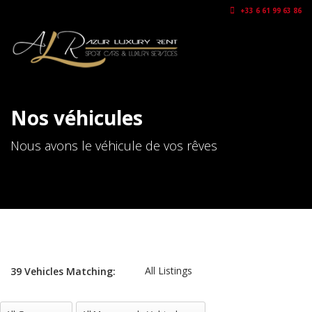
+33 6 61 99 63 86
Nos véhicules
Nous avons le véhicule de vos rêves
All Listings
39
Vehicles
Matching:
All Gammes
All Marques de Vehicules