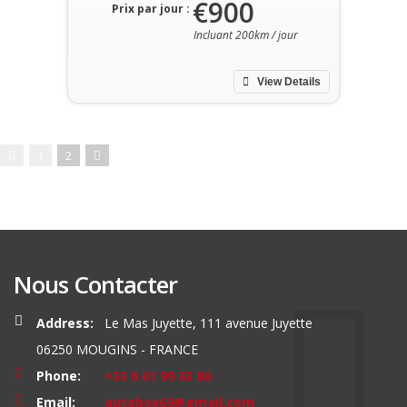
€900
Prix par jour :
Incluant 200km / jour
View Details
1
2
Nous Contacter
Address:
Le Mas Juyette, 111 avenue Juyette
06250 MOUGINS - FRANCE
Phone:
+33 6 61 99 63 86
Email:
autobox69@gmail.com