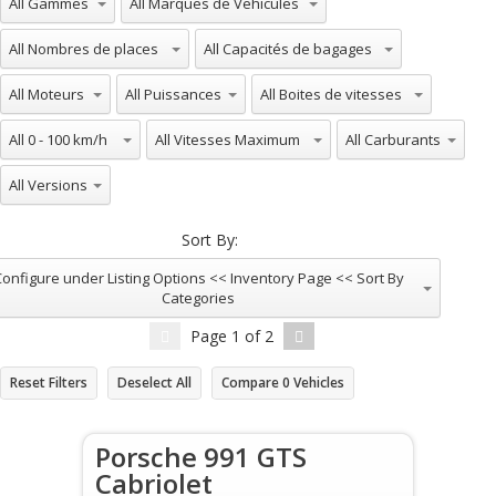
All Nombres de places
All Capacités de bagages
All Moteurs
All Puissances
All Boites de vitesses
All 0 - 100 km/h
All Vitesses Maximum
All Carburants
All Versions
Sort By:
onfigure under Listing Options << Inventory Page << Sort By
Categories
Page
1
of
2
Reset Filters
Deselect All
Compare
0
Vehicles
Porsche 991 GTS
Cabriolet