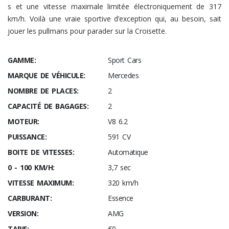
s et une vitesse maximale limitée électroniquement de 317
km/h. Voilà une vraie sportive d’exception qui, au besoin, sait
jouer les pullmans pour parader sur la Croisette.
GAMME:
Sport Cars
MARQUE DE VÉHICULE:
Mercedes
NOMBRE DE PLACES:
2
CAPACITÉ DE BAGAGES:
2
MOTEUR:
V8 6.2
PUISSANCE:
591 CV
BOITE DE VITESSES:
Automatique
0 - 100 KM/H:
3,7 sec
VITESSE MAXIMUM:
320 km/h
CARBURANT:
Essence
VERSION:
AMG
TARIF:
€0