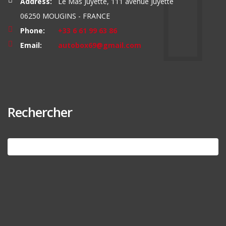
Address:
Le Mas Juyette, 111 avenue Juyette
06250 MOUGINS - FRANCE
Phone:
+33 6 61 99 63 86
Email:
autobox69@gmail.com
Rechercher
Search
for: