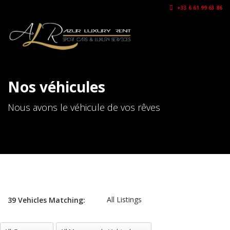
+33 6 61 99 63 86
Nos véhicules
Nous avons le véhicule de vos rêves
All Listings
39
Vehicles
Matching:
All Gammes
All Marques de Vehicules