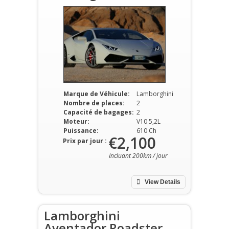
Marque de Véhicule:
Lamborghini
Nombre de places:
2
Capacité de bagages:
2
Moteur:
V10 5,2L
Puissance:
610 Ch
€2,100
Prix par jour :
Incluant 200km / jour
View Details
Lamborghini
Aventador Roadster