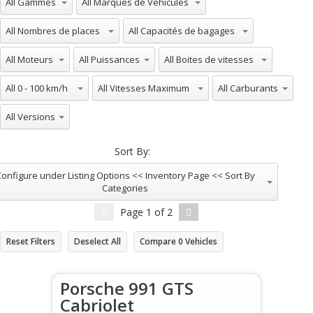
All Nombres de places
All Capacités de bagages
All Moteurs
All Puissances
All Boites de vitesses
All 0 - 100 km/h
All Vitesses Maximum
All Carburants
All Versions
Sort By:
onfigure under Listing Options << Inventory Page << Sort By
Categories
Page
1
of
2
Reset Filters
Deselect All
Compare
0
Vehicles
Porsche 991 GTS
Cabriolet