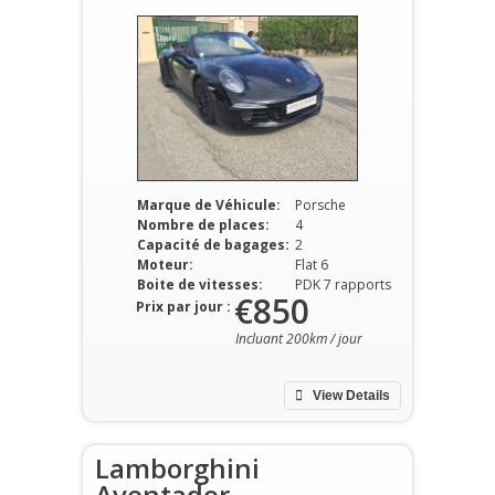
Marque de Véhicule:
Porsche
Nombre de places:
4
Capacité de bagages:
2
Moteur:
Flat 6
Boite de vitesses:
PDK 7 rapports
€850
Prix par jour :
Incluant 200km / jour
View Details
Lamborghini
Aventador